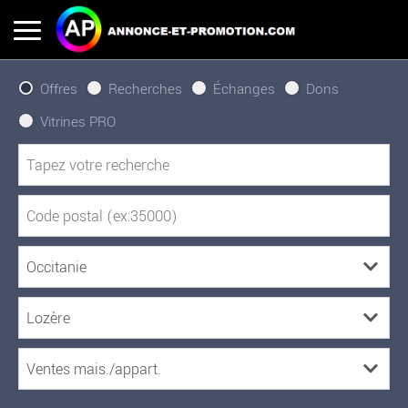
Offres
Recherches
Échanges
Dons
Vitrines PRO