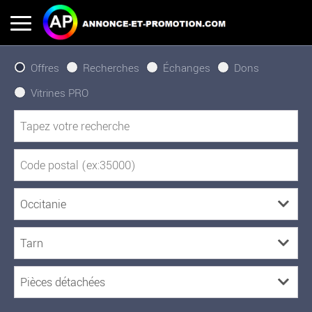
Offres
Recherches
Échanges
Dons
Vitrines PRO