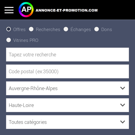
Offres
Recherches
Échanges
Dons
Vitrines PRO