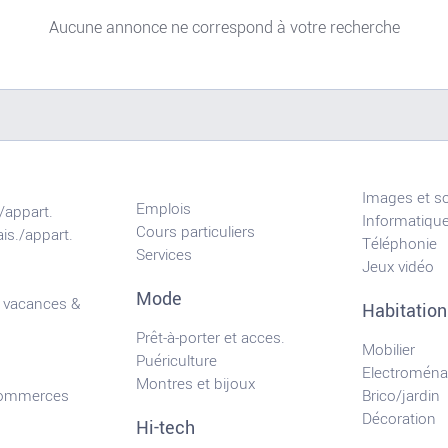
Aucune annonce ne correspond à votre recherche
Images et s
Emplois
/appart.
Informatiqu
Cours particuliers
is./appart.
Téléphonie
Services
Jeux vidéo
Mode
 vacances &
Habitation
Prêt-à-porter et acces.
Mobilier
Puériculture
Electroména
Montres et bijoux
commerces
Brico/jardin
Décoration
Hi-tech