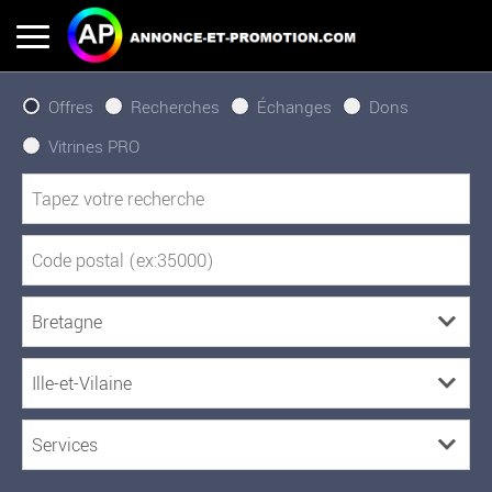
Offres
Recherches
Échanges
Dons
Vitrines PRO