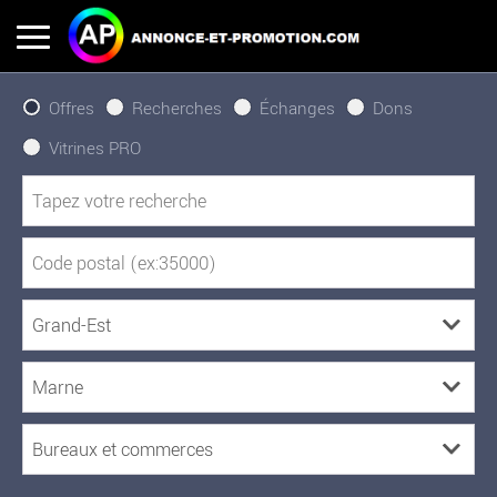
Offres
Recherches
Échanges
Dons
Vitrines PRO