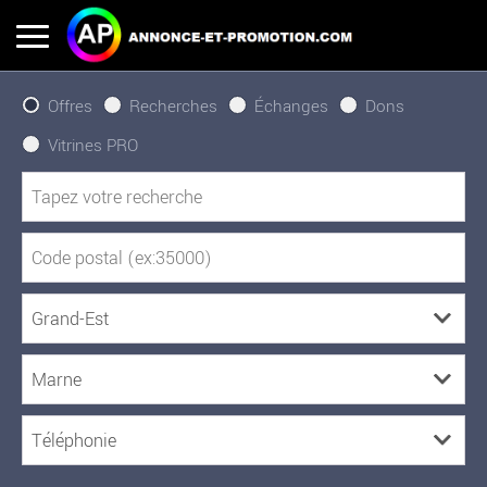
Offres
Recherches
Échanges
Dons
Vitrines PRO