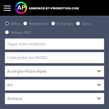
Offres
Recherches
Échanges
Dons
Vitrines PRO