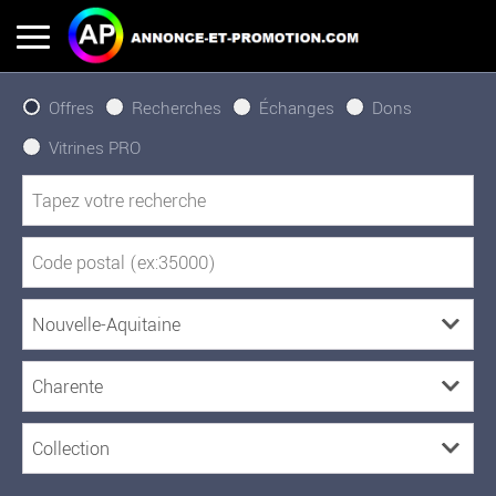
Offres
Recherches
Échanges
Dons
Vitrines PRO