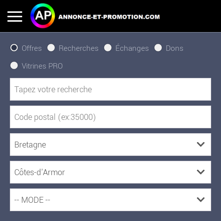
Offres
Recherches
Échanges
Dons
Vitrines PRO