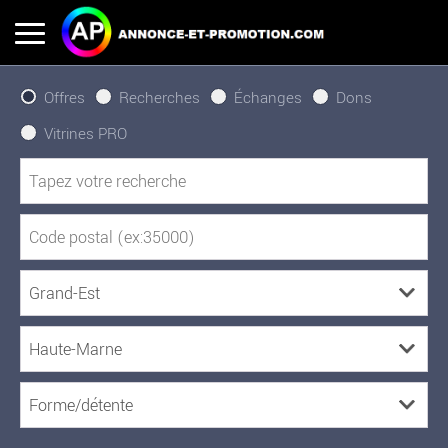
Offres
Recherches
Échanges
Dons
Vitrines PRO