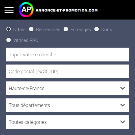
Offres
Recherches
Échanges
Dons
Vitrines PRO